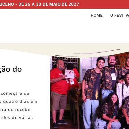
CENO - DE 26 A 30 DE MAIO DE 2027
HOME
O FESTIV
ção do
 começa e de
o quatro dias em
ria de receber
indos de várias