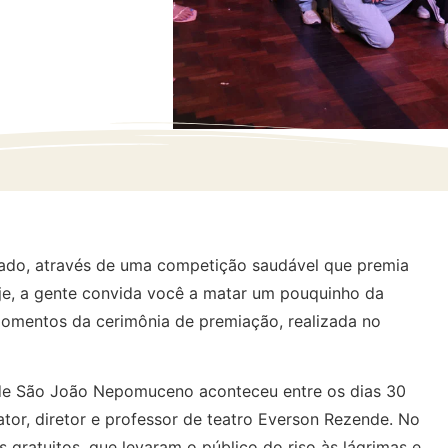
do, através de uma competição saudável que premia
oje, a gente convida você a matar um pouquinho da
omentos da cerimônia de premiação, realizada no
 de São João Nepomuceno aconteceu entre os dias 30
or, diretor e professor de teatro Everson Rezende. No
 gratuitos, que levaram o público do riso às lágrimas e