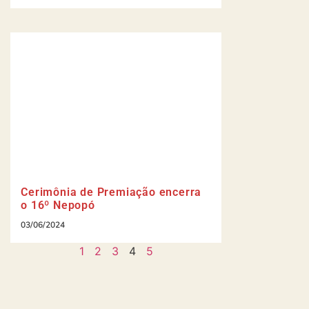
Cerimônia de Premiação encerra
o 16º Nepopó
03/06/2024
1
2
3
4
5