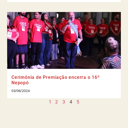
Cerimônia de Premiação encerra o 16º
Nepopó
03/06/2024
1
2
3
4
5