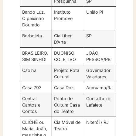
Fresquinha
SP
Bando Luz,
Instituto
União Pi
O peixinho
Promove
Dourado
Borboleta
Cia Liber
SP
D’Arte
BRASILEIRO,
DUONISO
JOÃO
SIM SINHÔ!
COLETIVO
PESSOA/PB
Caolha
Projeto Rota
Governador
Cultural
Valadares
Casa 793
Casa Dois
Araruama/RJ
Central
Ponto de
Conselheiro
Cantos e
Cultura Casa
Lafaiete
Contos
do Teatro
CLICHÊ ou
Cia Móvel de
Niterói / RJ
Maria, João,
Teatro
mas tinha o