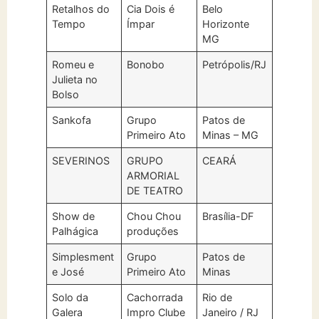
Retalhos do
Cia Dois é
Belo
Tempo
Ímpar
Horizonte
MG
Romeu e
Bonobo
Petrópolis/RJ
Julieta no
Bolso
Sankofa
Grupo
Patos de
Primeiro Ato
Minas – MG
SEVERINOS
GRUPO
CEARÁ
ARMORIAL
DE TEATRO
Show de
Chou Chou
Brasília-DF
Palhágica
produções
Simplesment
Grupo
Patos de
e José
Primeiro Ato
Minas
Solo da
Cachorrada
Rio de
Galera
Impro Clube
Janeiro / RJ