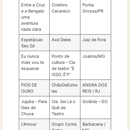
Entre a Cruz
Coletivo
Ponta
e a Bengala:
Cacareco
Grossa/PR
uma
aventura
nada clara
Espetáculo
Axé Deles
Juiz de Fora
Seu Zé
Eu nunca
Ponto de
Joaíma/MG
mais vou te
cultura – Cia
esquecer
de teatro “É
ISSO, É?!”
FIOS DE
ChãoDeEstre
ANGRA DOS
OURO
las
REIS / RJ
Jujuba – Para
Cia. Sei Lá o
Goiânia – GO
Dias de
Quê de
Chuva
Teatro
L’Amour
Grupo Conta
Barbacena /