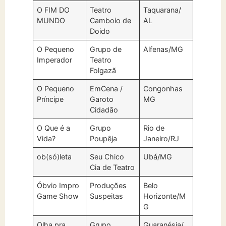
O FIM DO
Teatro
Taquarana/
MUNDO
Camboio de
AL
Doido
O Pequeno
Grupo de
Alfenas/MG
Imperador
Teatro
Folgazã
O Pequeno
EmCena /
Congonhas
Príncipe
Garoto
MG
Cidadão
O Que é a
Grupo
Rio de
Vida?
Poupêja
Janeiro/RJ
ob(só)leta
Seu Chico
Ubá/MG
Cia de Teatro
Óbvio Impro
Produções
Belo
Game Show
Suspeitas
Horizonte/M
G
Olha pra
Grupo
Guaranésia/