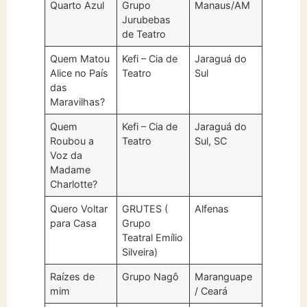
Quarto Azul
Grupo
Manaus/AM
Jurubebas
de Teatro
Quem Matou
Kefi – Cia de
Jaraguá do
Alice no País
Teatro
Sul
das
Maravilhas?
Quem
Kefi – Cia de
Jaraguá do
Roubou a
Teatro
Sul, SC
Voz da
Madame
Charlotte?
Quero Voltar
GRUTES (
Alfenas
para Casa
Grupo
Teatral Emílio
Silveira)
Raízes de
Grupo Nagô
Maranguape
mim
/ Ceará