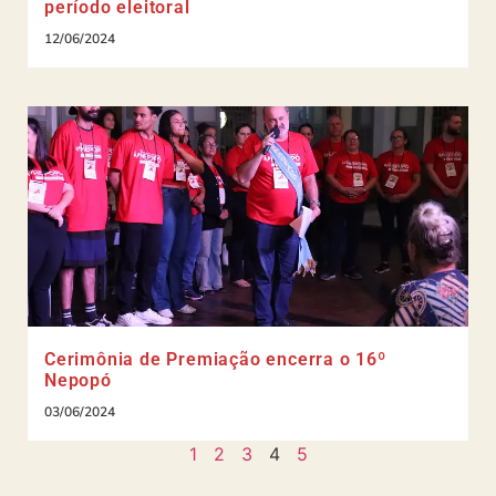
período eleitoral
12/06/2024
Cerimônia de Premiação encerra o 16º
Nepopó
03/06/2024
1
2
3
4
5