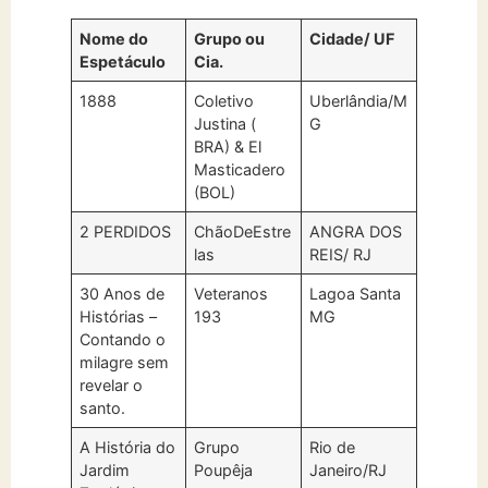
Nome do
Grupo ou
Cidade/ UF
Espetáculo
Cia.
1888
Coletivo
Uberlândia/M
Justina (
G
BRA) & El
Masticadero
(BOL)
2 PERDIDOS
ChãoDeEstre
ANGRA DOS
las
REIS/ RJ
30 Anos de
Veteranos
Lagoa Santa
Histórias –
193
MG
Contando o
milagre sem
revelar o
santo.
A História do
Grupo
Rio de
Jardim
Poupêja
Janeiro/RJ