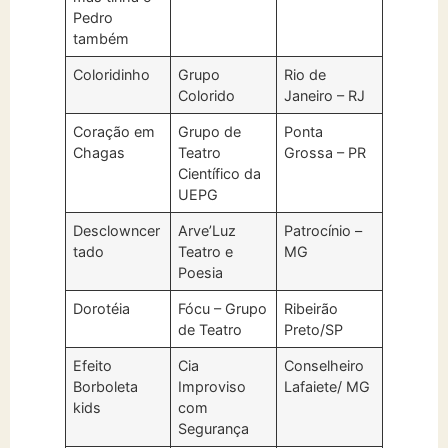
Pedro
também
Coloridinho
Grupo
Rio de
Colorido
Janeiro – RJ
Coração em
Grupo de
Ponta
Chagas
Teatro
Grossa – PR
Científico da
UEPG
Desclowncer
Arve’Luz
Patrocínio –
tado
Teatro e
MG
Poesia
Dorotéia
Fócu – Grupo
Ribeirão
de Teatro
Preto/SP
Efeito
Cia
Conselheiro
Borboleta
Improviso
Lafaiete/ MG
kids
com
Segurança