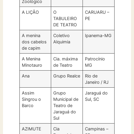
Zoológico
A LIÇÃO
O
CARUARU –
TABULEIRO
PE
DE TEATRO
A menina
Coletivo
Ipanema-MG
dos cabelos
Alquimia
de capim
A Menina
Cia. máxima
Patrocínio
Minotauro
de Teatro
MG
Ana
Grupo Realce
Rio de
Janeiro / RJ
Assim
Grupo
Jaraguá do
Singrou o
Municipal de
Sul, SC
Barco
Teatro de
Jaraguá do
Sul
AZIMUTE
Cia
Campinas –