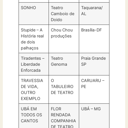
SONHO
Teatro
Taquarana/
Camboio de
AL
Doido
Stupide – A
Chou Chou
Brasília-DF
História real
produções
de dois
palhaços
Tiradentes –
Teatro
Praia Grande
Liberdade
Genoma
SP
Enforcada
TRAVESSIA
O
CARUARU –
DE VIDA,
TABULEIRO
PE
OUTRO
DE TEATRO
EXEMPLO
UBÁ EM
FLOR
UBÁ – MG
TODOS OS
RENDADA
CANTOS
COMPANHIA
DE TEATRO