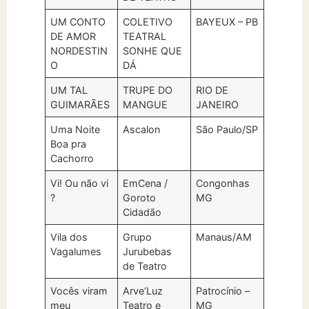
UM CONTO
COLETIVO
BAYEUX – PB
DE AMOR
TEATRAL
NORDESTIN
SONHE QUE
O
DÁ
UM TAL
TRUPE DO
RIO DE
GUIMARÃES
MANGUE
JANEIRO
Uma Noite
Ascalon
São Paulo/SP
Boa pra
Cachorro
Vi! Ou não vi
EmCena /
Congonhas
?
Goroto
MG
Cidadão
Vila dos
Grupo
Manaus/AM
Vagalumes
Jurubebas
de Teatro
Vocês viram
Arve’Luz
Patrocínio –
meu
Teatro e
MG