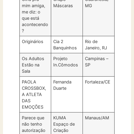
mim amiga,
Máscaras
MG
me diz: o
que está
acontecendo
?
Originários
Cia 2
Rio de
Banquinhos
Janeiro, RJ
Os Adultos
Projeto
Campinas –
Estão na
In.Cômodos
SP
Sala
PAOLA
Fernanda
Fortaleza/CE
CROSSBOX,
Duarte
A ATLETA
DAS
EMOÇÕES
Parece que
KUMA
Manaus/AM
não tenho
Espaço de
autorização
Criação