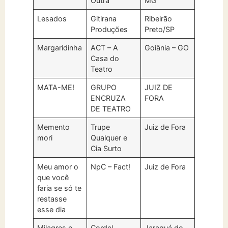
Outra
MG
Lesados
Gitirana
Ribeirão
Produções
Preto/SP
Margaridinha
ACT – A
Goiânia – GO
Casa do
Teatro
MATA-ME!
GRUPO
JUIZ DE
ENCRUZA
FORA
DE TEATRO
Memento
Trupe
Juiz de Fora
mori
Qualquer e
Cia Surto
Meu amor o
NpC – Fact!
Juiz de Fora
que você
faria se só te
restasse
esse dia
Milagres e
Cordel
Jaraguá do