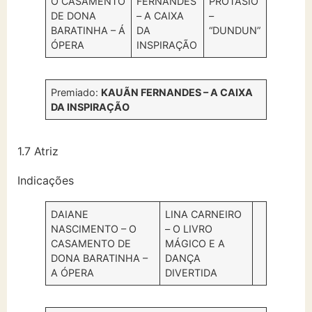
O CASAMENTO
FERNANDES
PROTÁSIO
DE DONA
– A CAIXA
–
BARATINHA – Á
DA
“DUNDUN”
ÓPERA
INSPIRAÇÃO
Premiado:
KAUÃN FERNANDES – A CAIXA
DA INSPIRAÇÃO
1.7 Atriz
Indicações
DAIANE
LINA CARNEIRO
NASCIMENTO – O
– O LIVRO
CASAMENTO DE
MÁGICO E A
DONA BARATINHA –
DANÇA
A ÓPERA
DIVERTIDA